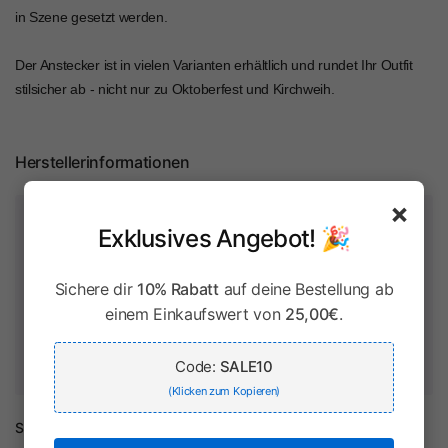
in Szene gesetzt werden.
Der Anstecker ist in vielen Varianten erhältlich und rundet Ihr Outfit
stilsicher ab - nicht nur zu Oktoberfest und Kirchweih.
Herstellerinformationen
×
Zahlung & Sicherheit
Exklusives Angebot! 🎉
Sichere dir
10% Rabatt
auf deine Bestellung ab
einem Einkaufswert von
25,00€
.
Ihr Zahlungsinformationen werden sicher verarbeitet. Wir
speichern keine Kreditkartendaten und haben keinen Zugriff
Code:
SALE10
auf Ihre Kreditkarteninformationen.
(Klicken zum Kopieren)
Share: