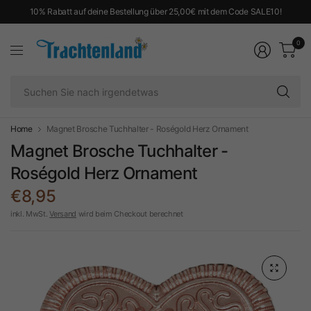
10% Rabatt auf deine Bestellung über 25,00€ mit dem Code SALE10!
0
Su
Si
na
ir
Home
Magnet Brosche Tuchhalter - Roségold Herz Ornament
Magnet Brosche Tuchhalter -
Roségold Herz Ornament
€8,95
inkl. MwSt.
Versand
wird beim Checkout berechnet