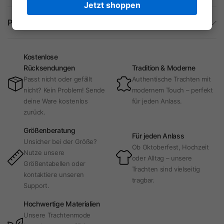
Jetzt shoppen
Produktdetails
Kostenlose
Rücksendungen
Tradition & Moderne
Passt nicht oder gefällt
Authentische Trachten mit
nicht? Kein Problem! Sende
modernem Touch – perfekt
deine Ware kostenlos
für jeden Anlass.
zurück.
Größenberatung
Für jeden Anlass
Unsicher bei der Größe?
Ob Oktoberfest, Hochzeit
Nutze unsere
oder Alltag – unsere
Größentabellen oder
Trachten sind vielseitig
kontaktiere unseren
tragbar.
Support.
Hochwertige Materialien
Unsere Trachtenmode