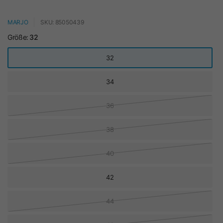
MARJO
SKU: 85050439
Größe:
32
32
34
36
38
40
42
44