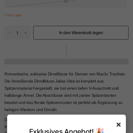
46
1 auf Lager
In den Warenkorb legen
Romantische, exklusive Dirndlbluse für Damen von MarJo Trachten.
Die hinreißende Dirndlbluse Jalisa-Vida ist komplett aus
Spitzenmaterial hergestellt, sie hat einen tiefen V-Ausschnitt und
halblange Ärmel. Die Abschlüsse sind mit zarten Spitzenborten
besetzt und d
as florale Spitzenmuster ist perfekt als Ergänzung zu
farbigen Miedern und Dirndln.
Die Dirndlbluse ist mit einem angenehm zu tragenden Baumwoll-
×
Material unterlegt. Der eingearbeitete Gummizug am
Exklusives Angebot! 🎉