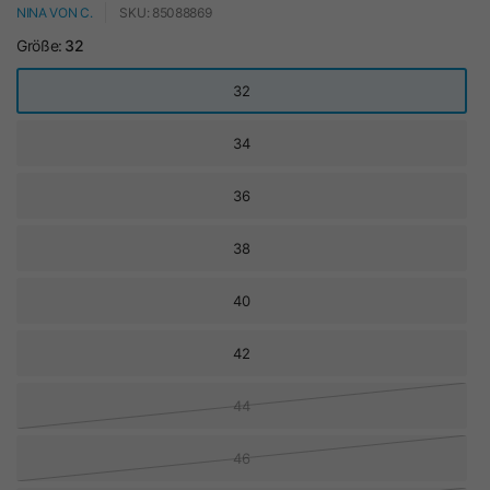
NINA VON C.
SKU: 85088869
Größe:
32
32
34
36
38
40
42
44
46