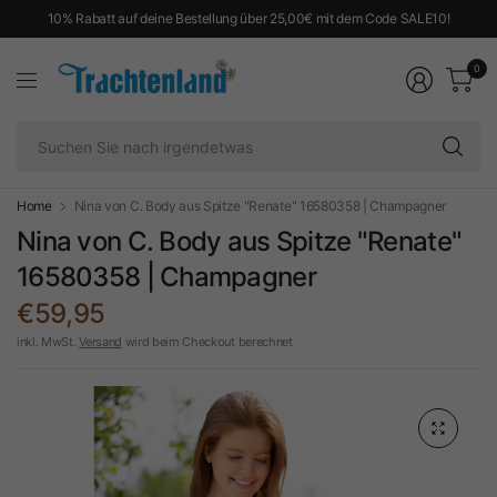
10% Rabatt auf deine Bestellung über 25,00€ mit dem Code SALE10!
0
Su
Si
na
ir
Home
Nina von C. Body aus Spitze "Renate" 16580358 | Champagner
Nina von C. Body aus Spitze "Renate"
16580358 | Champagner
€59,95
inkl. MwSt.
Versand
wird beim Checkout berechnet