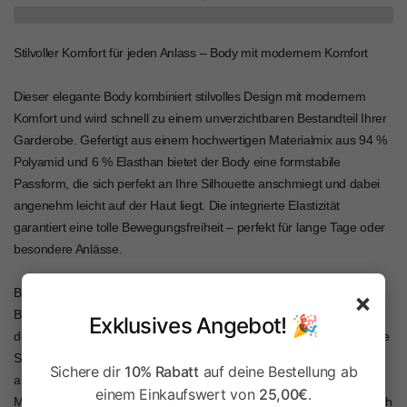
Stilvoller Komfort für jeden Anlass – Body mit modernem Komfort
Dieser elegante Body kombiniert stilvolles Design mit modernem
Komfort und wird schnell zu einem unverzichtbaren Bestandteil Ihrer
Garderobe. Gefertigt aus einem hochwertigen Materialmix aus 94 %
Polyamid und 6 % Elasthan bietet der Body eine formstabile
Passform, die sich perfekt an Ihre Silhouette anschmiegt und dabei
angenehm leicht auf der Haut liegt. Die integrierte Elastizität
garantiert eine tolle Bewegungsfreiheit – perfekt für lange Tage oder
besondere Anlässe.
Besonders attraktiv wirkt der schöne Rundhalsausschnitt, der dem
×
Body eine klassische und gleichzeitig moderne Note verleiht. Dank
Exklusives Angebot! 🎉
der blickdichten Unterlegung müssen Sie sich um Transparenz keine
Sorgen machen – der Body bietet Ihnen jederzeit ein sicheres und
Sichere dir
10% Rabatt
auf deine Bestellung ab
angenehmes Tragegefühl. Mit seinen halblangen Ärmeln ist dieses
einem Einkaufswert von
25,00€
.
Modell nicht nur äußerst praktisch, sondern verleiht Ihrem Outfit auch