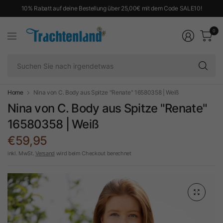
10% Rabatt auf deine Bestellung über 25,00€ mit dem Code SALE10!
0
Su
Si
na
ir
Home
Nina von C. Body aus Spitze "Renate" 16580358 | Weiß
Nina von C. Body aus Spitze "Renate"
16580358 | Weiß
€59,95
inkl. MwSt.
Versand
wird beim Checkout berechnet