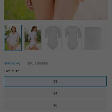
NINA VON C.
SKU: 85088957
Größe:
32
32
34
36