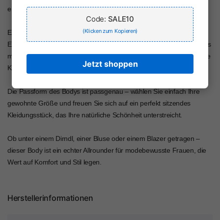
eine dezente Eleganz.
Code:
SALE10
(Klicken zum Kopieren)
Ein weiteres Highlight: Dieser Body eignet sich ideal als stilvoller
Ersatz für eine traditionelle Dirndlbluse. Kombinieren Sie ihn mühelos
mit Ihrem Lieblingsdirndl und genießen Sie maximalen Komfort ohne
Jetzt shoppen
Kompromisse bei der Optik.
Die Passform des Bodys ist passgenau – wählen Sie einfach Ihre
gewohnte Größe und freuen Sie sich auf ein perfekt sitzendes
Kleidungsstück, das Ihre natürliche Schönheit unterstreicht.
Ob unter einem Dirndl, einer Bluse oder einem Blazer getragen –
dieser Body ist ein echter Allrounder für modebewusste Frauen, die
Wert auf Komfort und Stil legen.
Herstellerinformationen