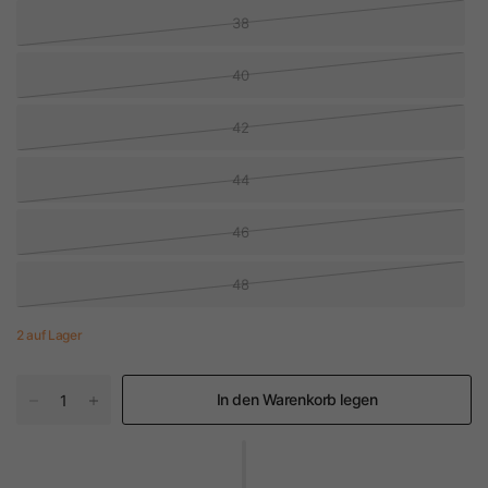
38
40
42
44
46
48
2 auf Lager
In den Warenkorb legen