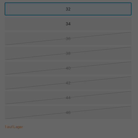
32
34
36
38
40
42
44
46
1 auf Lager