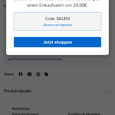
einem Einkaufswert von
25,00€
.
Herstellerinformationen
Code:
SALE10
Zahlung & Sicherheit
(Klicken zum Kopieren)
Jetzt shoppen
Ihr Zahlungsinformationen werden sicher verarbeitet. Wir
speichern keine Kreditkartendaten und haben keinen Zugriff
auf Ihre Kreditkarteninformationen.
Share:
Produktdetails
Kostenlose
Rücksendungen
Tradition & Moderne