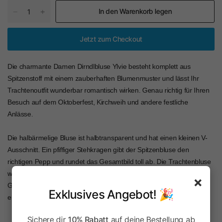
In den Warenkorb legen
Jetzt zum Checkout
Die charmante Damen Dirndlbluse Ylvie besteht komplett aus
Spitzenstoff mit einem zauberhaften Blumenmuster und lässt Ihr
Trachtenoutfit wunderbar romantisch wirken. Genau richtig für Ihren
Besuch auf dem Oktoberfest, Kirchweih und andere festliche
Anlässe.
Die halbärmelige Bluse ist halbtransparent und hat einen kleinen V-
Ausschnitt. Ein pfiffiger Stehkragen gibt der Spitzenbluse den
richtigen Pepp und rundet das Gesamtbild toll ab. Die Trachtenbluse
wird vorn mit vier Knöpfen geschlossen. Der eingearbeitete
×
Gummizug am Blusenabschluss garantiert einen perfekten Sitz und
Exklusives Angebot! 🎉
eine gute Passform.
Sichere dir
10% Rabatt
auf deine Bestellung ab