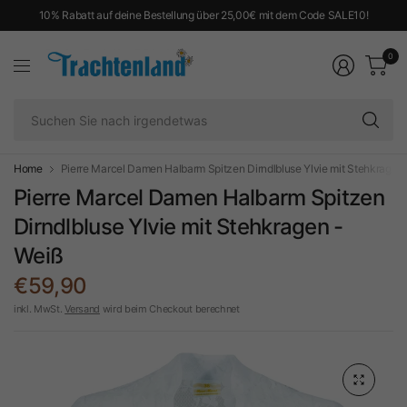
10% Rabatt auf deine Bestellung über 25,00€ mit dem Code SALE10!
0
Su
Si
na
ir
Home
Pierre Marcel Damen Halbarm Spitzen Dirndlbluse Ylvie mit Stehkragen 
Pierre Marcel Damen Halbarm Spitzen
Dirndlbluse Ylvie mit Stehkragen -
Weiß
€59,90
inkl. MwSt.
Versand
wird beim Checkout berechnet