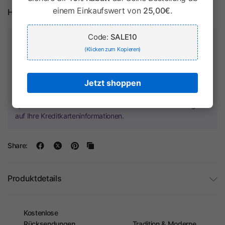
einem Einkaufswert von
25,00€
.
Herstellerinformationen
Code:
SALE10
Zahlung & Sicherheit
(Klicken zum Kopieren)
Jetzt shoppen
Ihr Zahlungsinformationen werden sicher verarbeitet. Wir
speichern keine Kreditkartendaten und haben keinen Zugriff
auf Ihre Kreditkarteninformationen.
Share:
Produktdetails
Kostenlose
Rücksendungen
Tradition & Moderne