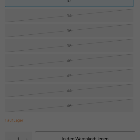
32
34
36
38
40
42
44
46
1 auf Lager
In den Warenkorb legen