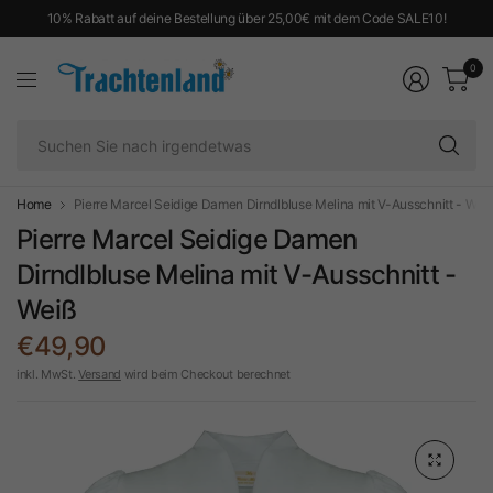
10% Rabatt auf deine Bestellung über 25,00€ mit dem Code SALE10!
0
Su
Si
na
ir
Home
Pierre Marcel Seidige Damen Dirndlbluse Melina mit V-Ausschnitt - Wei
Pierre Marcel Seidige Damen
Dirndlbluse Melina mit V-Ausschnitt -
Weiß
€49,90
inkl. MwSt.
Versand
wird beim Checkout berechnet