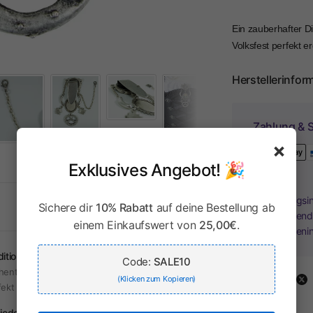
Ein zauberhafter Di
Volksfest perfekt e
Herstellerinfor
Zahlung & S
×
Exklusives Angebot! 🎉
Ihr Zahlungsi
Sichere dir
10% Rabatt
auf deine Bestellung ab
Kreditkartend
einem Einkaufswert von
25,00€
.
Kreditkarteni
dition & Moderne
Code:
SALE10
hentische Trachten mit modernem Touch –
Share:
(Klicken zum Kopieren)
fekt für jeden Anlass.
 jeden Anlass