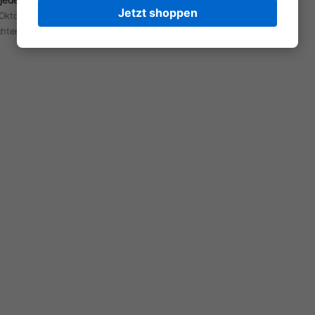
Jetzt shoppen
Oktoberfest, Hochzeit oder Alltag – unsere
hten sind vielseitig tragbar.