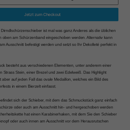
Jetzt zum Checkout
 Dirndlschürzenschieber ist mal was ganz Anderes als die üblichen
nn oben am Schürzenband eingeschoben werden. Alternativ kann
m Ausschnitt befestigt werden und setzt so Ihr Dekolleté perfekt in
ck besteht aus verschiedenen Elementen, unter anderem einer
n Strass Stein, einer Brezel und zwei Edelweiß. Das Highlight
t aber auf jeden Fall das ovale Medaillon, welches ein Bild des
rfests in einem Bierzelt einfasst.
befindet sich der Schieber, mit dem das Schmuckstück ganz einfach
lschürze oder auch am Ausschnitt hin- und hergeschoben werden
icherheitskette hat einen Karabinerhaken, mit dem Sie den Schieber
knopf oder auch innen am Ausschnitt vor dem Herausrutschen