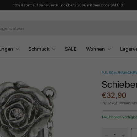
10% Rabatt auf deine Bestellung über 25,00€ mit dem Code SALE10!
ungen
Schmuck
SALE
Wohnen
Lagerv
P.S. SCHUHMACHER
Schieber
€32,90
inkl. MwSt.
Versand
wir
14 Einheiten verfügb