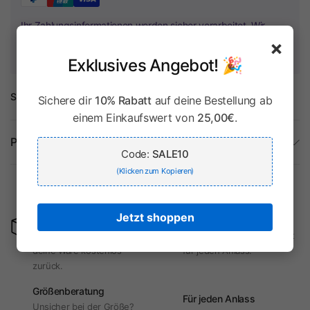
Ihr Zahlungsinformationen werden sicher verarbeitet. Wir
speichern keine Kreditkartendaten und haben keinen Zugriff
×
auf Ihre Kreditkarteninformationen.
Exklusives Angebot! 🎉
Share:
Sichere dir
10% Rabatt
auf deine Bestellung ab
einem Einkaufswert von
25,00€
.
Produktdetails
Code:
SALE10
(Klicken zum Kopieren)
Kostenlose
Rücksendungen
Tradition & Moderne
Jetzt shoppen
Passt nicht oder gefällt
Authentische Trachten mit
nicht? Kein Problem! Sende
modernem Touch – perfekt
deine Ware kostenlos
für jeden Anlass.
zurück.
Größenberatung
Für jeden Anlass
Unsicher bei der Größe?