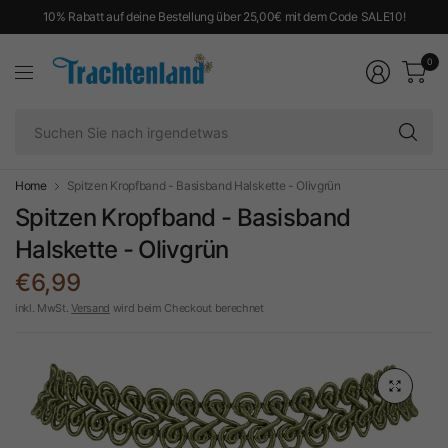
10% Rabatt auf deine Bestellung über 25,00€ mit dem Code SALE10!
0
Su
Si
na
ir
Home
Spitzen Kropfband - Basisband Halskette - Olivgrün
Spitzen Kropfband - Basisband
Halskette - Olivgrün
€6,99
inkl. MwSt.
Versand
wird beim Checkout berechnet