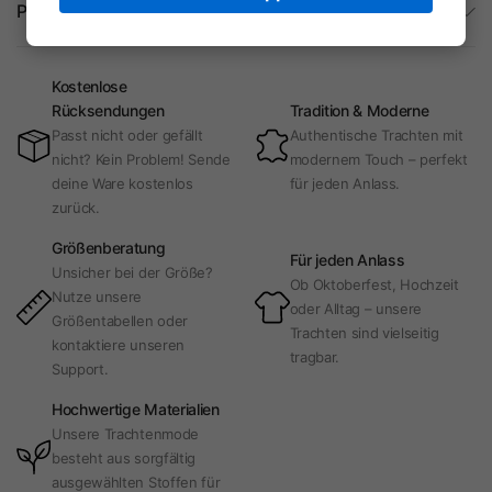
Produktdetails
Kostenlose
Rücksendungen
Tradition & Moderne
Passt nicht oder gefällt
Authentische Trachten mit
nicht? Kein Problem! Sende
modernem Touch – perfekt
deine Ware kostenlos
für jeden Anlass.
zurück.
Größenberatung
Für jeden Anlass
Unsicher bei der Größe?
Ob Oktoberfest, Hochzeit
Nutze unsere
oder Alltag – unsere
Größentabellen oder
Trachten sind vielseitig
kontaktiere unseren
tragbar.
Support.
Hochwertige Materialien
Unsere Trachtenmode
besteht aus sorgfältig
ausgewählten Stoffen für