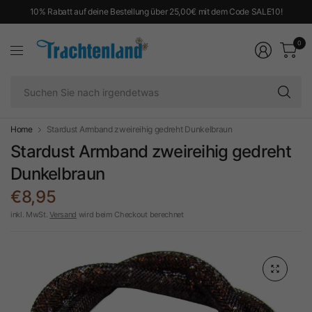
10% Rabatt auf deine Bestellung über 25,00€ mit dem Code SALE10!
0
Su
Si
na
ir
Home
Stardust Armband zweireihig gedreht Dunkelbraun
Stardust Armband zweireihig gedreht
Dunkelbraun
€8,95
inkl. MwSt.
Versand
wird beim Checkout berechnet