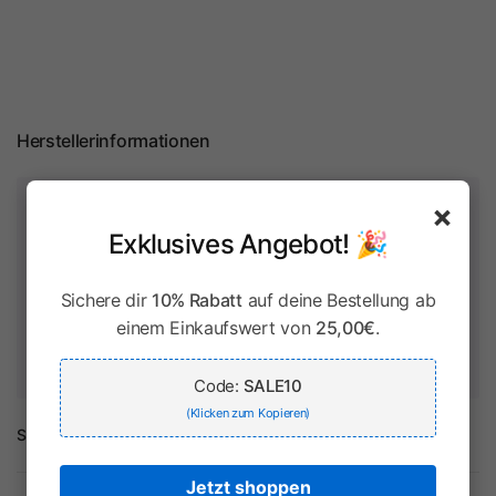
Herstellerinformationen
Zahlung & Sicherheit
×
Exklusives Angebot! 🎉
Sichere dir
10% Rabatt
auf deine Bestellung ab
Ihr Zahlungsinformationen werden sicher verarbeitet. Wir
einem Einkaufswert von
25,00€
.
speichern keine Kreditkartendaten und haben keinen Zugriff
auf Ihre Kreditkarteninformationen.
Code:
SALE10
(Klicken zum Kopieren)
Share:
Jetzt shoppen