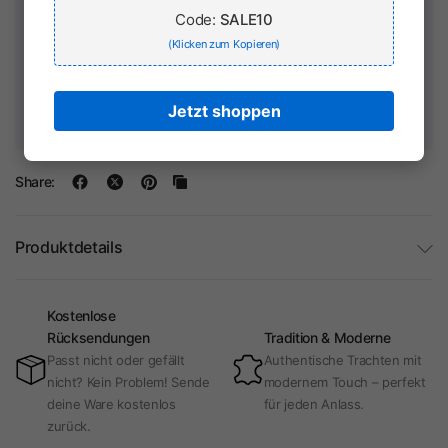
Code:
SALE10
(Klicken zum Kopieren)
Ihr Zahlungsinformationen werden sicher verarbeitet. Wir
speichern keine Kreditkartendaten und haben keinen Zugriff
Jetzt shoppen
auf Ihre Kreditkarteninformationen.
Share:
Produktdetails
Kostenlose
Rücksendungen
Tradition & Moderne
Passt nicht oder gefällt
Authentische Trachten mit
nicht? Kein Problem! Sende
modernem Touch – perfekt
deine Ware kostenlos
für jeden Anlass.
zurück.