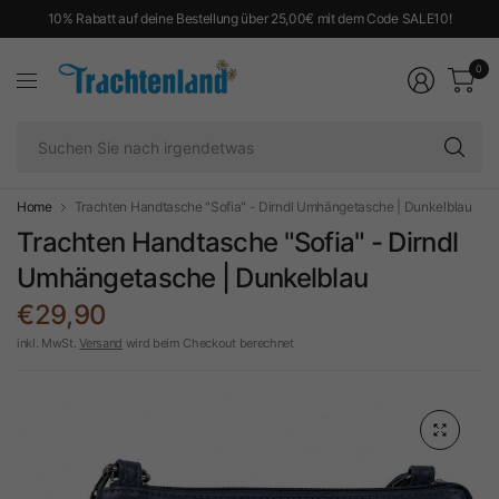
10% Rabatt auf deine Bestellung über 25,00€ mit dem Code SALE10!
0
Su
Si
na
ir
Home
Trachten Handtasche "Sofia" - Dirndl Umhängetasche | Dunkelblau
Trachten Handtasche "Sofia" - Dirndl
Umhängetasche | Dunkelblau
€29,90
inkl. MwSt.
Versand
wird beim Checkout berechnet