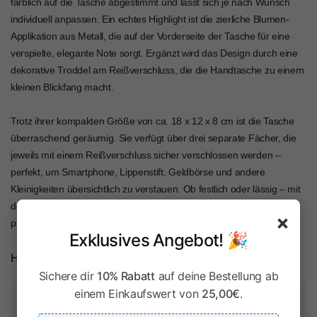
farblich auf die Tasche abgestimmt und lässt sich je nach Wunsch
individuell anpassen. Ein echtes Highlight ist die zierliche Blumen-
Applikation aus Metall, die auf der Vorderseite der Tasche für eine
verspielte, elegante Note sorgt. Ergänzt wird das Design durch eine
dekorative Troddel am Reißverschluss, die die Handtasche zu einem
kleinen Blickfang macht.
Trotz ihrer kompakten Größe von ca. 18 x 12 x 8 cm ist die Tasche
überraschend geräumig. Sie verfügt über drei separate Fächer, die
jeweils mit einem Reißverschluss sicher verschlossen werden –
perfekt, um Smartphone, Lippenstift, Geldbörse und andere
Kleinigkeiten übersichtlich zu verstauen. Ob festlich oder lässig – mit
der Trachtentasche "Sofia" hast du ein stilvolles, vielseitiges und
×
praktisches Accessoire, das dich überallhin begleitet.
Exklusives Angebot! 🎉
Herstellerinformationen
Sichere dir
10% Rabatt
auf deine Bestellung ab
einem Einkaufswert von
25,00€
.
Zahlung & Sicherheit