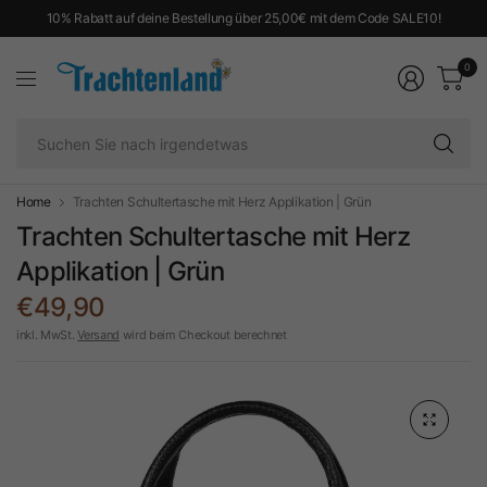
10% Rabatt auf deine Bestellung über 25,00€ mit dem Code SALE10!
0
Su
Si
na
ir
Home
Trachten Schultertasche mit Herz Applikation | Grün
Trachten Schultertasche mit Herz
Applikation | Grün
€49,90
inkl. MwSt.
Versand
wird beim Checkout berechnet