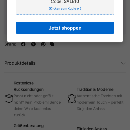
Code:
SALE10
(Klicken zum Kopieren)
Ihr Zahlungsinformationen werden sicher verarbeitet. Wir
speichern keine Kreditkartendaten und haben keinen Zugriff
auf Ihre Kreditkarteninformationen.
Jetzt shoppen
Share:
Produktdetails
Kostenlose
Rücksendungen
Tradition & Moderne
Passt nicht oder gefällt
Authentische Trachten mit
nicht? Kein Problem! Sende
modernem Touch – perfekt
deine Ware kostenlos
für jeden Anlass.
zurück.
Größenberatung
Für jeden Anlass