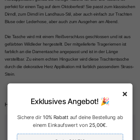
perfekt für einen Tag auf dem Oktoberfest! Sie passt zum klassischen
Dirndl, zum Dirndl im Landhaus-Stil, aber auch einfach zur Trachten
Bluse oder Lederhose, aber auch zum Ausgehen am Abend.
Die Tasche wird mit einem Reißverschluss geschlossen und ist aus
gefärbten Wildleder hergestellt. Der mitgelieferte Trageriemen ist
farblich an die Damentasche angepasst und ist in der Länge
verstellbar. Zu einem echten Hingucker wird diese Trachtentasche
durch die dekorative Herz Applikation mit farblich passendem Strass-
Stein.
×
Exklusives Angebot! 🎉
Herstellerinformationen
Sichere dir
10% Rabatt
auf deine Bestellung ab
Zahlung & Sicherheit
einem Einkaufswert von
25,00€
.