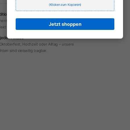
(Klicken zum Kopieren)
dition & Moderne
hentische Trachten mit modernem Touch –
Jetzt shoppen
fekt für jeden Anlass.
 jeden Anlass
Oktoberfest, Hochzeit oder Alltag – unsere
hten sind vielseitig tragbar.