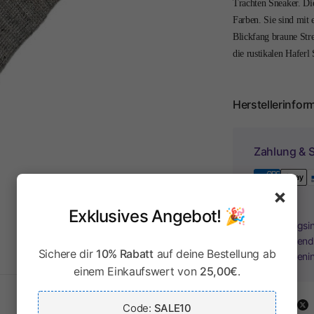
Trachten Sneaker. Di
Farben. Sie sind mit
Blickfang braune Stre
die rustikalen Haferl
Herstellerinfor
Zahlung & S
×
Exklusives Angebot! 🎉
Ihr Zahlungsi
Kreditkartend
Sichere dir
10% Rabatt
auf deine Bestellung ab
Kreditkarteni
einem Einkaufswert von
25,00€
.
Share:
Code:
SALE10