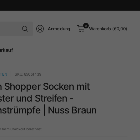
Suchen
0
Anmeldung
Warenkorb
(€0,00)
Sie
nach
irgendetwas
erkauf
TEN
SKU: 85051439
n Shopper Socken mit
er und Streifen -
nstrümpfe | Nuss Braun
d beim Checkout berechnet