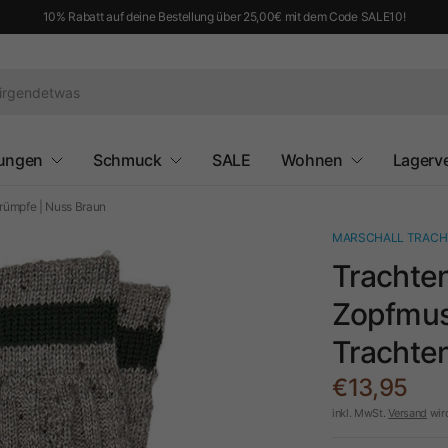
10% Rabatt auf deine Bestellung über 25,00€ mit dem Code SALE10!
ungen
Schmuck
SALE
Wohnen
Lagerv
trümpfe | Nuss Braun
MARSCHALL TRACH
Trachte
Zopfmust
Trachte
€13,95
inkl. MwSt.
Versand
wir