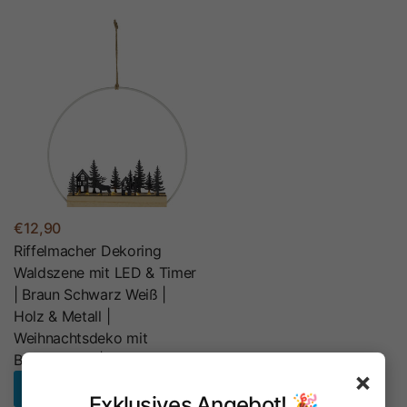
€12,90
Riffelmacher Dekoring
Waldszene mit LED & Timer
| Braun Schwarz Weiß |
Holz & Metall |
Weihnachtsdeko mit
Beleuchtung | 13848
×
In den Warenkorb legen
Exklusives Angebot! 🎉