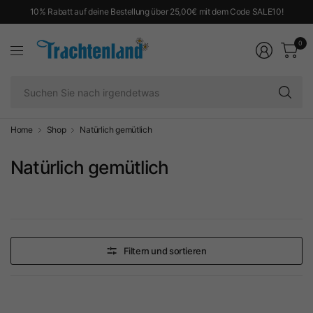
10% Rabatt auf deine Bestellung über 25,00€ mit dem Code SALE10!
0
Su
Si
na
ir
Home
Shop
Natürlich gemütlich
Natürlich gemütlich
Filtern und sortieren