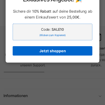
Sichere dir
10% Rabatt
auf deine Bestellung ab
1-1 von 1 Produkt
einem Einkaufswert von
25,00€
.
Code:
SALE10
(Klicken zum Kopieren)
Größenberatung
Kostenlose Rückse
Jetzt shoppen
Unsicher bei der Größe? Nutze unsere
Passt nicht oder gefällt
Größentabellen oder kontaktiere
Problem! Sende deine Wa
unseren Support.
zurück.
Informationen