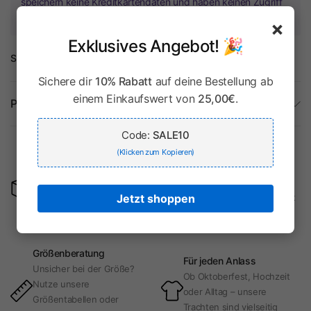
speichern keine Kreditkartendaten und haben keinen Zugriff
auf Ihre Kreditkarteninformationen.
×
Exklusives Angebot! 🎉
Share:
Sichere dir
10% Rabatt
auf deine Bestellung ab
einem Einkaufswert von
25,00€
.
Produktdetails
Code:
SALE10
Kostenlose
(Klicken zum Kopieren)
Rücksendungen
Tradition & Moderne
Passt nicht oder gefällt
Authentische Trachten mit
Jetzt shoppen
nicht? Kein Problem! Sende
modernem Touch – perfekt
deine Ware kostenlos
für jeden Anlass.
zurück.
Größenberatung
Für jeden Anlass
Unsicher bei der Größe?
Ob Oktoberfest, Hochzeit
Nutze unsere
oder Alltag – unsere
Größentabellen oder
Trachten sind vielseitig