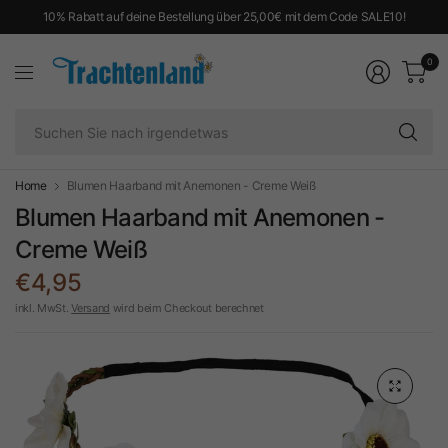
10% Rabatt auf deine Bestellung über 25,00€ mit dem Code SALE10!
0
Su
Si
na
ir
Home
Blumen Haarband mit Anemonen - Creme Weiß
Blumen Haarband mit Anemonen -
Creme Weiß
€4,95
inkl. MwSt.
Versand
wird beim Checkout berechnet