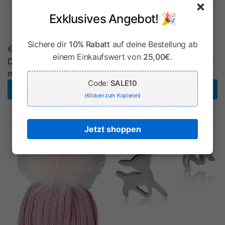
×
Exklusives Angebot! 🎉
Sichere dir
10% Rabatt
auf deine Bestellung ab
€24,90
€24,90
einem Einkaufswert von
25,00€
.
Damen Beanie Strickmütze
Damen Beanie Strickmütze
mit Fellbommel - Hellbraun
mit Fellbommel - Hellgrau
Code:
SALE10
In den Warenkorb legen
In den Warenkorb legen
(Klicken zum Kopieren)
Jetzt shoppen