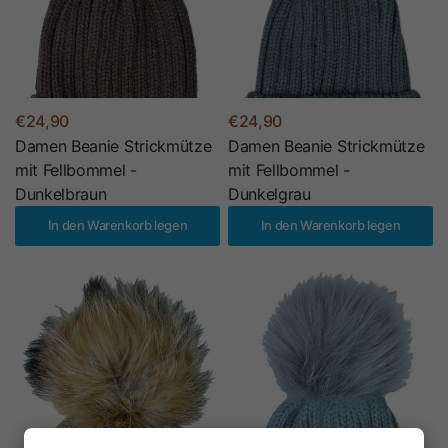
€24,90
€24,90
Damen Beanie Strickmütze
Damen Beanie Strickmütze
mit Fellbommel -
mit Fellbommel -
Dunkelbraun
Dunkelgrau
In den Warenkorb legen
In den Warenkorb legen