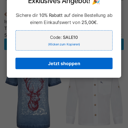
Exklusives Angebot! 🎉
€24,90
€24,90
Sichere dir
10% Rabatt
auf deine Bestellung ab
Isar-Trachten Kinder
Isar-Trachten Kinder
einem Einkaufswert von
25,00€
.
Trachtenhemd "Moritz"
Trachtenhemd "Moritz"
52915 | Marineblau Kariert
52915 | Tannengrün Kariert
Code:
SALE10
Optionen wählen
Optionen wählen
(Klicken zum Kopieren)
Jetzt shoppen