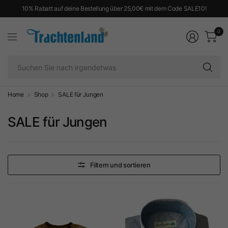
10% Rabatt auf deine Bestellung über 25,00€ mit dem Code SALE10!
0
Su
Si
na
ir
Home
Shop
SALE für Jungen
SALE für Jungen
Filtern und sortieren