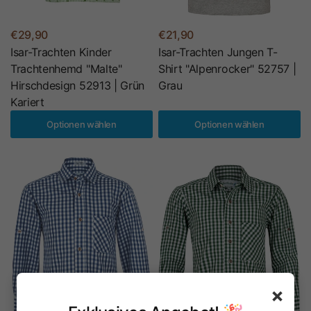
€29,90
€21,90
Isar-Trachten Kinder
Isar-Trachten Jungen T-
Trachtenhemd "Malte"
Shirt "Alpenrocker" 52757 |
Hirschdesign 52913 | Grün
Grau
Kariert
Optionen wählen
Optionen wählen
×